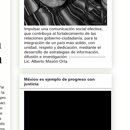
Impulsar una comunicación social efectiva,
que contribuya al fortalecimiento de las
relaciones gobierno-ciudadanía, para la
n
integración de un país más solido, con
unidad, respeto y dedicación, mediante el
desarrollo de estrategias de información,
m
difusión e investigación. -------------------------
Lic. Alberto Masón Orta.
México es ejemplo de progreso con
justicia
Par
 la
apro
aci
ón
de
a
efo
rma