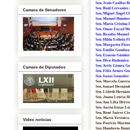
Sen. Jesús Casillas 
Sen. Raúl Cervantes
Camara de Senadores
Sen. Miguel Ángel C
Sen. Manuel Humbert
Sen. María Cristina 
Sen. Omar Fayad Me
Sen. Braulio Manuel
Sen. Hilda Esthela F
Sen. Margarita Flore
Sen. Emilio Gamboa 
Sen. Ernesto Gánda
Sen. Diva Hadamira 
Sen. Arely Gómez Go
Camara de Diputados
Sen. Félix Arturo Go
Sen. Isaías González
Sen. Marcela Guerra 
Sen. Ismael Hernánd
Sen. Lisbeth Hernán
Sen. Juana Leticia H
Sen. Ana Lilia Herre
Sen. Aarón Irízar Ló
Sen. René Juárez Cis
Sen. María Verónica
Video noticias
Sen. Patricio Martín
Sen. Humberto Domi