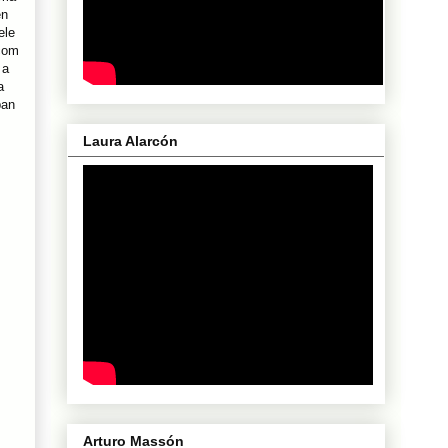
en
ele
com
 a
a
ban
Laura Alarcón
Arturo Massón