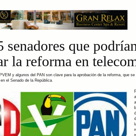
5 senadores que podría
r la reforma en teleco
PVEM y algunos del PAN son clave para la aprobación de la reforma, que se
 en el Senado de la República.
a
b
l
r