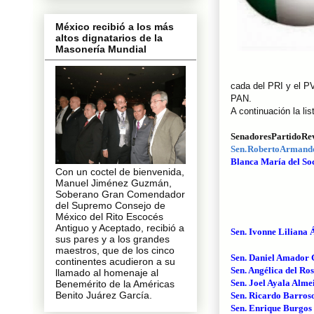
México recibió a los más
altos dignatarios de la
Masonería Mundial
cada del PRI y el P
PAN.
A continuación la li
Senadores Partido Rev
Sen. Roberto Armando
Blanca María del Soc
Con un coctel de bienvenida,
Manuel Jiménez Guzmán,
Soberano Gran Comendador
del Supremo Consejo de
México del Rito Escocés
Antiguo y Aceptado, recibió a
Sen. Ivonne Liliana 
sus pares y a los grandes
maestros, que de los cinco
Sen. Daniel Amador 
continentes acudieron a su
Sen. Angélica del Ro
llamado al homenaje al
Sen. Joel Ayala Alme
Benemérito de la Américas
Benito Juárez García.
Sen. Ricardo Barros
Sen. Enrique Burgos