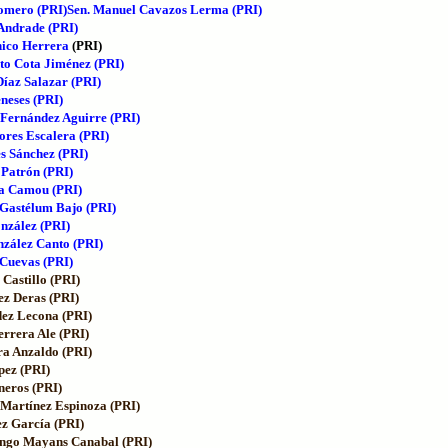
Romero (PRI)
Sen. Manuel Cavazos Lerma (PRI)
 Andrade (PRI)
hico Herrera
(PRI)
o Cota Jiménez (PRI)
Díaz Salazar (PRI)
neses (PRI)
 Fernández Aguirre (PRI)
lores Escalera (PRI)
s Sánchez (PRI)
Patrón (PRI)
ra Camou (PRI)
Gastélum Bajo (PRI)
nzález (PRI)
nzález Canto (PRI)
 Cuevas (PRI)
Castillo (PRI)
ez Deras (PRI)
dez Lecona (PRI)
errera Ale (PRI)
ra Anzaldo (PRI)
pez (PRI)
neros (PRI)
 Martínez Espinoza (PRI)
ez García (PRI)
ngo Mayans Canabal (PRI)