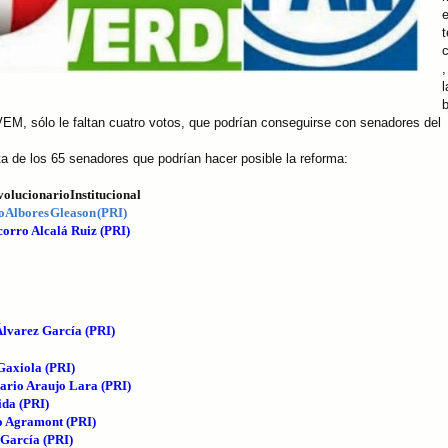
t
,
l
VEM, sólo le faltan cuatro votos, que podrían conseguirse con senadores del
sta de los 65 senadores que podrían hacer posible la reforma:
olucionario Institucional
 Albores Gleason (PRI)
orro Alcalá Ruiz (PRI)
Álvarez García (PRI)
Gaxiola (PRI)
sario Araujo Lara (PRI)
ida (PRI)
o Agramont (PRI)
 García (PRI)