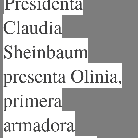
Presidenta
Claudia
Sheinbaum
presenta Olinia,
primera
armadora