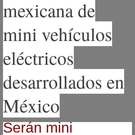
mexicana de
mini vehículos
eléctricos
desarrollados en
México
Serán mini