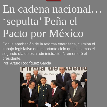
En cadena nacional…
‘sepulta’ Peña el
Pacto por México
Con la aprobación de la reforma energética, culmina el
trabajo legislativo del importante ciclo que iniciamos el
segundo día de esta administración”, rememoró el
presidente.
Por: Arturo Rodríguez García