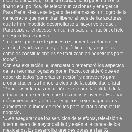
materia educativa, fiscal, de contabilidad gubernamental,
financiera, política, de telecomunicaciones y energética.
Para Peña Nieto, ese legado de reformas es “un logro de la
democracia que permitirán liberar al país de las ataduras
que le han impedido desarrollarse a mayor velocidad”.
Para superar el
deceso
, en su mensaje a la nación, el jefe
del Ejecutivo, expresó:
“Lo que sigue en este proceso es poner las reformas en
acción; llevarlas de la ley a la práctica. Lograr que los
cambios constitucionales se traduzcan en beneficios para
todos”.
Con esa exaltación, el mandatario rememoró los aspectos
de las reformas logradas por el Pacto, consideró que es
deber de todos “ponerlas en acción” y aprovechó para
pronunciar, en su honor, la elegía de la publicidad oficial:
“Poner las reformas en acción es mejorar la calidad de la
educación que reciben nuestros niños y jóvenes. Es atraer
más inversiones y generar empleos mejor pagados; es
aumentar el número de créditos para iniciar o ampliar un
negocio.
“…es asegurar que los servicios de telefonía, televisión e
Internet sean de mayor calidad y estén al alcance de los
mexicanos. Es desarrollar grandes obras en las 32